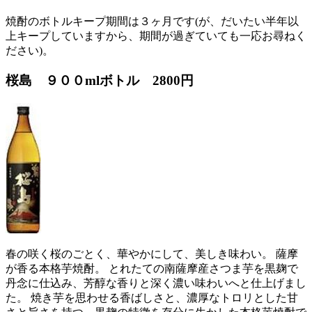
焼酎のボトルキープ期間は３ヶ月です(が、だいたい半年以
上キープしていますから、期間が過ぎていても一応お尋ねく
ださい)。
桜島 ９００mlボトル
2800円
春の咲く桜のごとく、華やかにして、美しき味わい。 薩摩
が香る本格芋焼酎。 とれたての南薩摩産さつま芋を黒麹で
丹念に仕込み、芳醇な香りと深く濃い味わいへと仕上げまし
た。 焼き芋を思わせる香ばしさと、濃厚なトロリとした甘