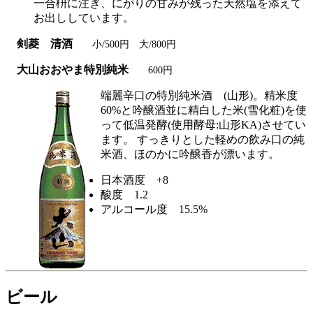
一合枡に注ぎ、にがりの甘みが残った天然塩を添えて
お出ししています。
剣菱 清酒
小/500円 大/800円
大山
おおやま
特別純米
600円
端麗辛口の特別純米酒 (山形)。精米度
60%と吟醸酒並に精白した米(雪化粧)を使
って低温発酵(使用酵母:山形KA)させてい
ます。 すっきりとした軽めの飲み口の純
米酒、ほのかに吟醸香が漂います。
日本酒度 +8
酸度 1.2
アルコール度 15.5%
ビール