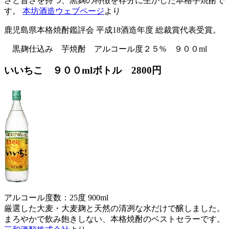
さと旨さを持つ、黒麹の特徴を存分に生かした本格芋焼酎で
す。
本坊酒造ウェブページ
より
鹿児島県本格焼酎鑑評会 平成18酒造年度 総裁賞代表受賞。
黒麹仕込み 芋焼酎 アルコール度２５% ９００ml
いいちこ ９００mlボトル
2800円
アルコール度数：25度 900ml
厳選した大麦・大麦麹と天然の清冽な水だけで醸しました。
まろやかで飲み飽きしない、本格焼酎のベストセラーです。