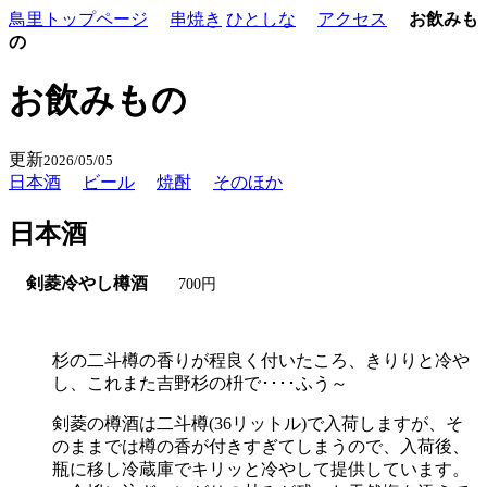
鳥里トップページ
串焼き
ひとしな
アクセス
お飲みも
の
お飲みもの
更新
2026/05/05
日本酒
ビール
焼酎
そのほか
日本酒
剣菱冷やし樽酒
700円
杉の二斗樽の香りが程良く付いたころ、きりりと冷や
し、これまた吉野杉の枡で････ふう～
剣菱の樽酒は二斗樽(36リットル)で入荷しますが、そ
のままでは樽の香が付きすぎてしまうので、入荷後、
瓶に移し冷蔵庫でキリッと冷やして提供しています。