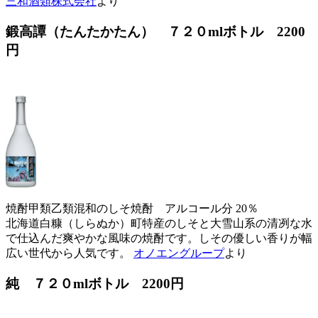
三和酒類株式会社
より
鍛高譚（たんたかたん） ７２０mlボトル
2200
円
焼酎甲類乙類混和のしそ焼酎 アルコール分 20％
北海道白糠（しらぬか）町特産のしそと大雪山系の清冽な水
で仕込んだ爽やかな風味の焼酎です。しその優しい香りが幅
広い世代から人気です。
オノエングループ
より
純 ７２０mlボトル
2200円