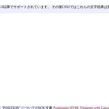
ラ(IE)4.0以降でサポートされています。 その後CSS2ではこれらの文字効
。
POSITION" についてのW3C文書
Positioning HTML Elements with Casca