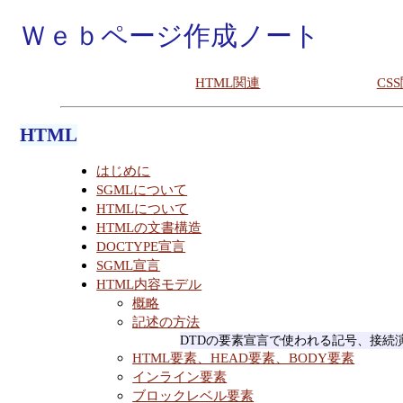
Ｗｅｂページ作成ノート
HTML関連
CS
HTML
はじめに
SGMLについて
HTMLについて
HTMLの文書構造
DOCTYPE宣言
SGML宣言
HTML内容モデル
概略
記述の方法
DTDの要素宣言で使われる記号、接続
HTML要素、HEAD要素、BODY要素
インライン要素
ブロックレベル要素