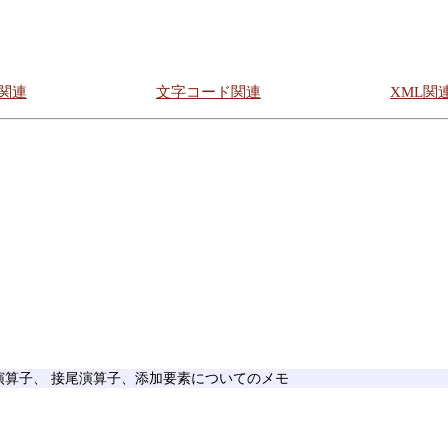
S関連
文字コード関連
XML関
演算子、 接尾演算子、添加要素についてのメモ