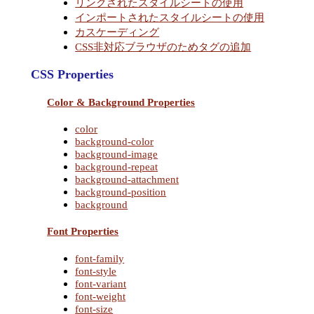
リンクされたスタイルシートの使用
インポートされたスタイルシートの使用
カスケーディング
CSS非対応ブラウザのためタグの追加
CSS Properties
Color & Background Properties
color
background-color
background-image
background-repeat
background-attachment
background-position
background
Font Properties
font-family
font-style
font-variant
font-weight
font-size