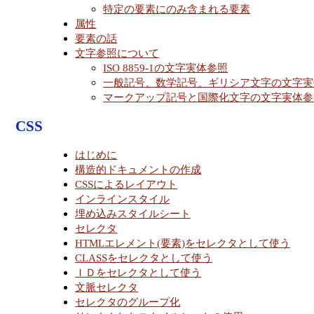
特定の要素にのみ含まれる要素
属性
要素の話
文字参照について
ISO 8859-1の文字実体参照
一般記号、数学記号、ギリシア文字の文字実
マークアップ記号と国際化文字の文字実体参
CSS
はじめに
構造的ドキュメントの作成
CSSによるレイアウト
インラインスタイル
埋め込みスタイルシート
セレクタ
HTMLエレメント(要素)をセレクタとして使う
CLASSをセレクタとして使う
ＩＤをセレクタとして使う
文脈セレクタ
セレクタのグループ化