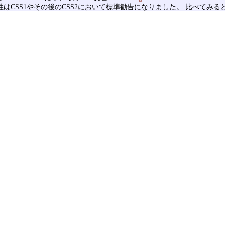
はCSS1やその後のCSS2において標準勧告になりました。 比べてみ