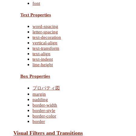
font
Text Properties
word-spacing
letter-spacing
text-decoration
vertical-align
text-transform
text-align
text-indent
line-height
Box Properties
プロパティ図
margin
padding
border-width
border-style
border-color
border
Visual Filters and Transitions