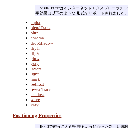
Visual Filterはインターネットエクスプロー
字効果は以下のような 形式でサポートされました
alpha
blendTrans
blur
chroma
dropShadow
flipH
flipV
glow
gray
invert
light
mask
redirect
revealTrans
shadow
wave
xray
Positioning Properties
IE4.0で使うことが出来るようになった新しい属性 "