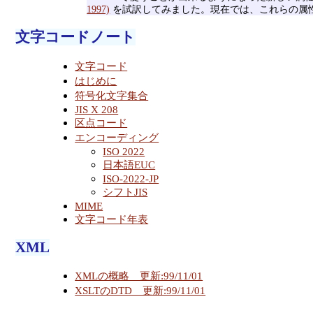
1997)
を試訳してみました。現在では、これらの属性
文字コードノート
文字コード
はじめに
符号化文字集合
JIS X 208
区点コード
エンコーディング
ISO 2022
日本語EUC
ISO-2022-JP
シフトJIS
MIME
文字コード年表
XML
XMLの概略 更新:99/11/01
XSLTのDTD 更新:99/11/01